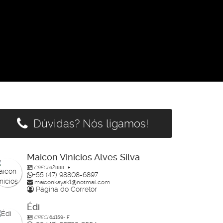
Dúvidas? Nós ligamos!
Maicon Vinicios Alves Silva
CRECI
62888- F
+55 (47) 98808-6897
maiconkayak1@hotmail.com
Página do Corretor
Édi
CRECI
64159- F