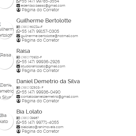
+55 (47) 99785-3554
edenilso.basso@gmail.com
Página do Corretor
Guilherme Bertolotte
CRECI
60234-F
+55 (47) 99157-0305
guilherme.bertolotte@hotmail.com
Página do Corretor
Raisa
CRECI
70910-F
+55 (47) 99936-2926
studiorahlolato@gmail.com
Página do Corretor
Daniel Demetrio da Silva
CRECI
32503- F
+55 (47) 99936-0490
contatodanieldemetrio@gmail.com
Página do Corretor
Bia Lolato
CRECI
39987
+55 (47) 99771-4055
bialolato@rahimoveis.com
Página do Corretor