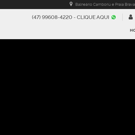
Balneário Camboriú e Praia Brava
(47) 99608-4220 - CLIQUE AQUI
H