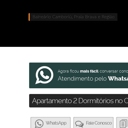
Balneário Camboriú, Praia Brava e Região
Agora ficou
mais fácil
conversar con
Atendimento pelo
Whats
Apartamento 2 Dormitórios no C
WhatsApp
Fale Conosco