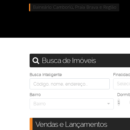
Balneário Camboriú, Praia Brava e Região
Busca de Imóveis
Busca Inteligente
Finalida
Seleci
Bairro
Dormit
1
Bairro
Vendas e Lançamentos