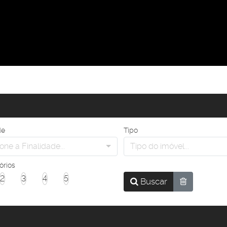
de
Tipo
one a Finalidade...
Tipo do imóvel...
órios
2
3
4
5
Buscar