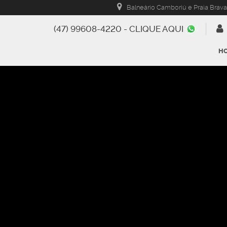
Balneário Camboriú e Praia Brava
(47) 99608-4220 - CLIQUE AQUI
H