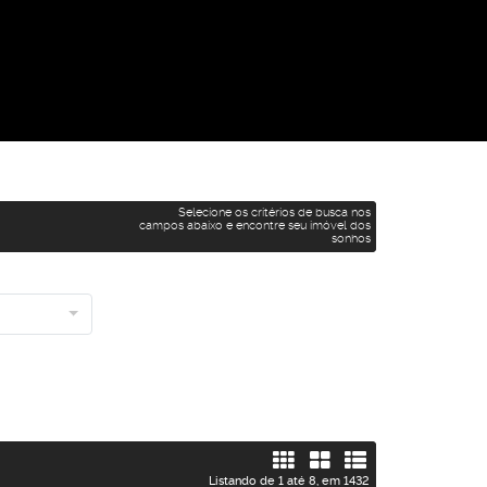
Selecione os critérios de busca nos
campos abaixo e encontre seu imóvel dos
sonhos
Listando de 1 até 8, em 1432