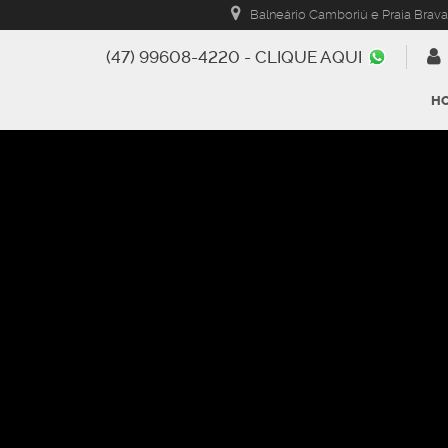
Balneário Camboriú e Praia Brava
(47) 99608-4220 - CLIQUE AQUI
H