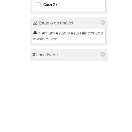
Casa (1)
Estágio do Imóvel
Nenhum estágio está relacionado
a esta busca.
Localidade
Balneário Camboriú (24)
Ariribá (5)
Barra (3)
Centro (4)
Municípios (1)
Nações (6)
Nova Esperança (5)
Camboriú (20)
Área Rural de Camboriú (1)