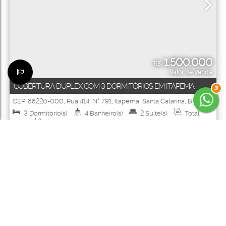
1.500.000
R$
Valor de Venda
COBERTURA DUPLEX COM 3 DORMITÓRIOS EM ITAPEMA
3
CEP: 88220-000
,
Rua 414
,
N°:
791
,
Itapema
,
Santa Catarina
,
Brasil
3
Dormitório(s)
4
Banheiro(s)
2
Suíte(s)
Total:
280m²
Útil:
182m²