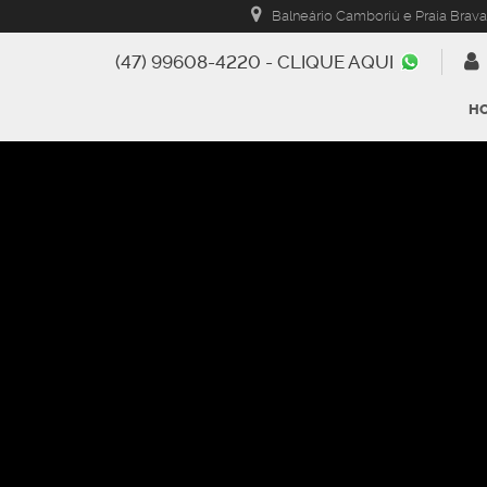
Balneário Camboriú e Praia Brava
(47) 99608-4220 - CLIQUE AQUI
H