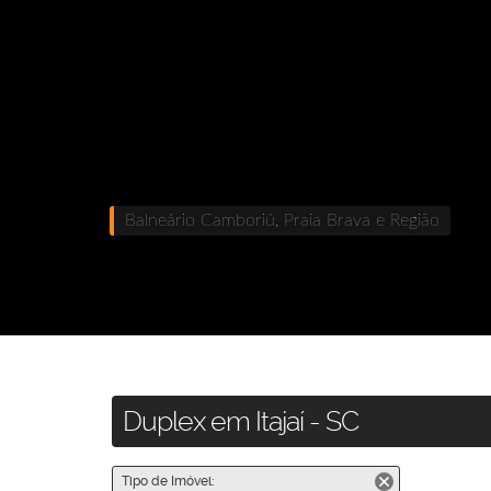
Balneário Camboriú, Praia Brava e Região
Duplex em Itajaí - SC
Tipo de Imóvel: