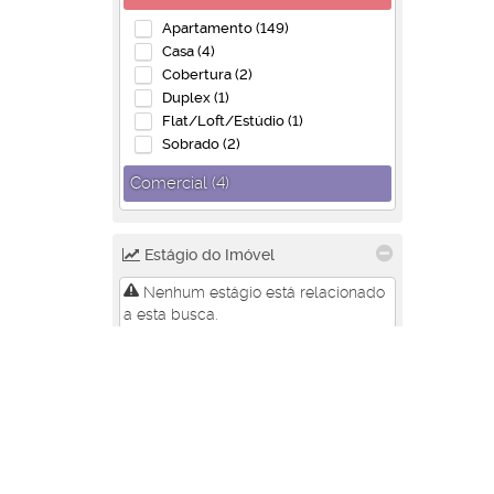
Apartamento (149)
Casa (4)
Cobertura (2)
Duplex (1)
Flat/Loft/Estúdio (1)
Sobrado (2)
Comercial (4)
Prédio (1)
Salas Comerciais (3)
Estágio do Imóvel
Nenhum estágio está relacionado
a esta busca.
Localidade
Balneário Camboriú (4)
Centro (3)
Nações (1)