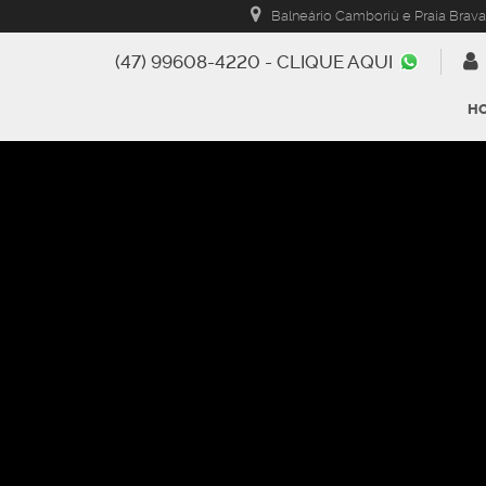
Balneário Camboriú e Praia Brava
(47) 99608-4220 - CLIQUE AQUI
H