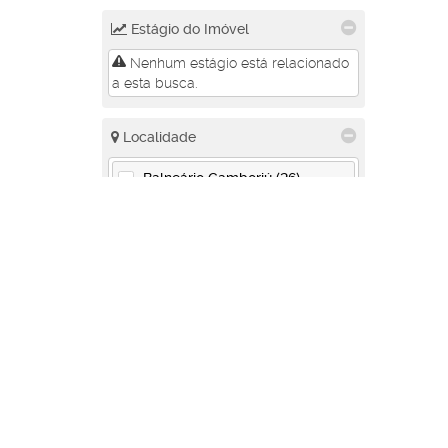
Estágio do Imóvel
Nenhum estágio está relacionado
a esta busca.
Localidade
Balneário Camboriú (26)
Centro (23)
Pioneiros (2)
Praia dos Amores (1)
Itajaí (4)
Centro (1)
Fazendinha (1)
Praia Brava (2)
Bombinhas (3)
Quartos
Bombas (2)