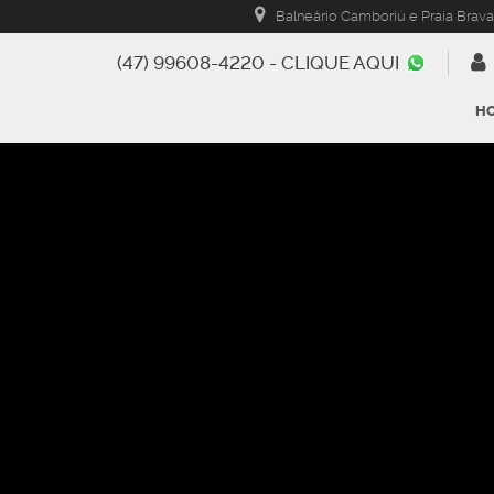
Balneário Camboriú e Praia Brava
(47) 99608-4220 - CLIQUE AQUI
H