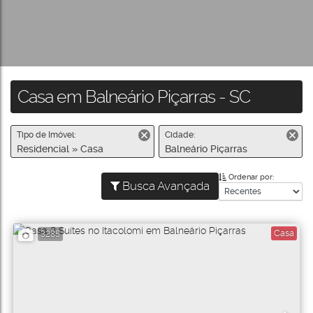
Casa em Balneário Piçarras - SC
Tipo de Imóvel:
Cidade:
Residencial » Casa
Balneário Piçarras
Ordenar por:
Busca Avançada
Casa
3285