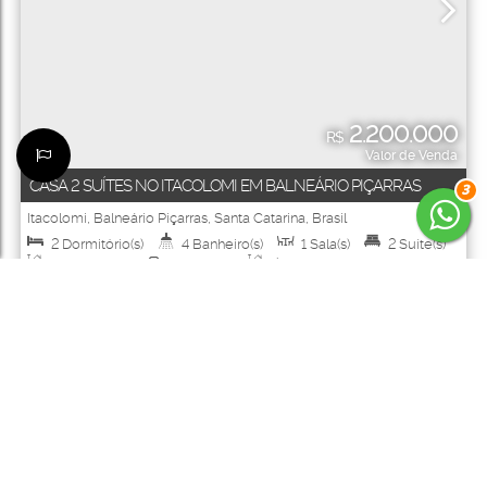
2.200.000
R$
Valor de Venda
CASA 2 SUÍTES NO ITACOLOMI EM BALNEÁRIO PIÇARRAS
3
Itacolomi
,
Balneário Piçarras
,
Santa Catarina
,
Brasil
2
Dormitório(s)
4
Banheiro(s)
1
Sala(s)
2
Suíte(s)
Total:
596m²
10
Vaga(s)
Útil:
341m²