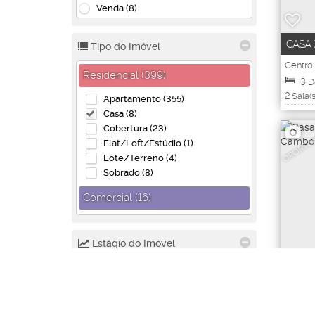
Venda (8)
CASA 
Tipo do Imóvel
BALN
Centro
Residencial (399)
Brasil
3
D
2
Sala(s
Apartamento (355)
Útil:
1
Casa (8)
OPORTU
Cobertura (23)
Flat/Loft/Estúdio (1)
Lote/Terreno (4)
Sobrado (8)
Comercial (16)
Comercial (3)
Escritório (1)
Estágio do Imóvel
Loja (1)
Prédio (1)
Pronto (8)
Salas Comerciais (9)
Terreno (1)
Localidade