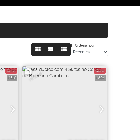
Ordenar por:
Casa
Casa
DUPLEX
4618
4604