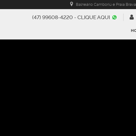
Balneário Camboriú e Praia Brava
(47) 99608-4220 - CLIQUE AQUI
H