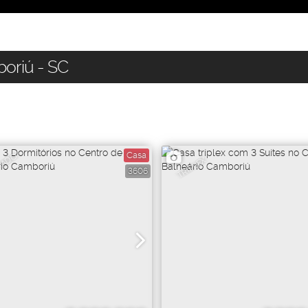
oriú - SC
Casa
IADO
TRIPLEX
3606