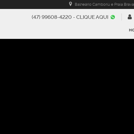
Balneário Camboriú e Praia Brava
(47) 99608-4220 - CLIQUE AQUI
H