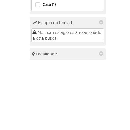
Casa (1)
Estágio do Imóvel
Nenhum estágio está relacionado
a esta busca.
Localidade
Camboriú (5)
Rio do Meio (1)
Santa Regina (4)
Balneário Camboriú (1)
Ariribá (1)
Balneário Piçarras (1)
Centro (1)