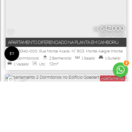
642.000
R$
Valor de Venda
APARTAMENTO DIFERENCIADO NA PLANTA EM CAMBORIÚ
CEP: 88340-000
,
Rua Monte Acaraí
,
N°:
803
,
Monte Alegre (Monte
Alegre)
,
Camboriú
,
Santa Catarina
,
Brasil
2
Dormitório(s)
2
Banheiro(s)
1
Sala(s)
1
Suíte(s)
3
1
Vaga(s)
Útil:
72m²
INVESTIMENTO
Apartamento
4190