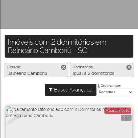
Imóveis com 2 dormitórios em
Balneário Camboriú - SC
Cidade:
Dormitórios:
Balneário Camboriú
Igual a 2 dormitórios
Ordenar por:
Busca Avançada
DIFERENCIADO
Apartamento
4927