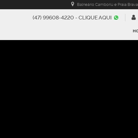
Balneário Camboriú e Praia Brava
(47) 99608-4220 - CLIQUE AQUI
H