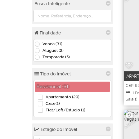
Busca Inteligente
Finalidade
Venda (31)
Aluguel (2)
Temporada (5)
Tipo do Imóvel
APART
NO SÃ
CEP: 8
Residencial (31)
1215
,
Ce
1
Do
Catarin
Apartamento (29)
Sala(s)
Casa (1)
Flat/Loft/Estúdio (1)
OPORTU
Estágio do Imóvel