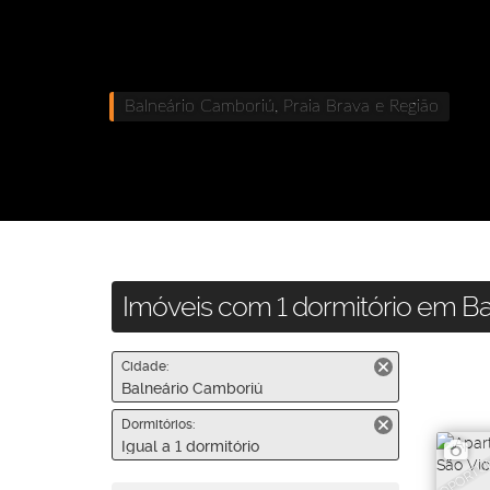
Balneário Camboriú, Praia Brava e Região
Imóveis com 1 dormitório em Ba
Cidade:
Balneário Camboriú
Dormitórios:
OPORTU
Igual a 1 dormitório