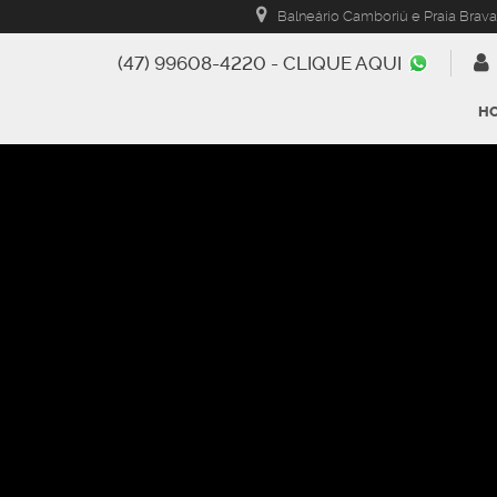
Balneário Camboriú e Praia Brava
(47) 99608-4220 - CLIQUE AQUI
H