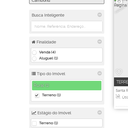
OPORTU
Camboriú
Busca Inteligente
Finalidade
Venda (4)
Aluguel (1)
Tipo do Imóvel
TERRE
Rural (1)
SANTA
Santa 
Brasil
Terreno (1)
Útil
Estágio do Imóvel
Terreno (1)