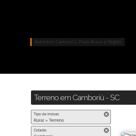
Balneário Camboriú, Praia Brava e Região
Terreno em Camboriú - SC
Tipo de Imóvel:
Rural » Terreno
Cidade: