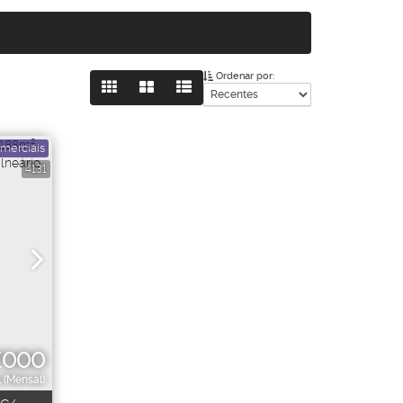
Ordenar por:
merciais
4131
.000
 (Mensal)