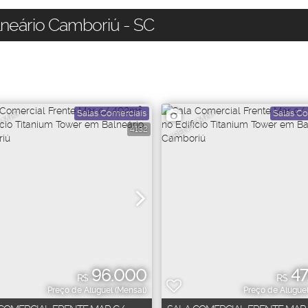
lneário Camboriú - SC
E MAR
FRENTE MAR
Salas Comerciais
Salas Co
4132
96.000
47
R$
R$
Preço de Aluguel (Mensal)
Preço de Aluguel