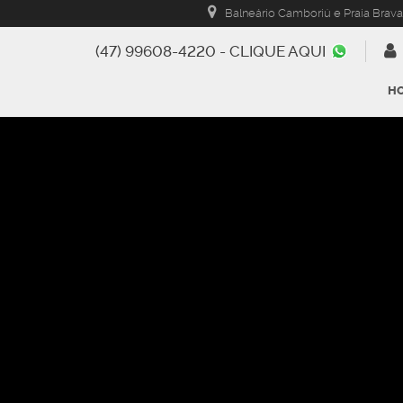
Balneário Camboriú e Praia Brava
(47) 99608-4220 - CLIQUE AQUI
H