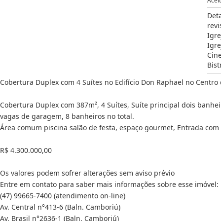
Acei
Det
revi
Igre
Igre
Cin
Bis
Cobertura Duplex com 4 Suítes no Edifício Don Raphael no Centro 
Cobertura Duplex com 387m², 4 Suítes, Suíte principal dois banhei
vagas de garagem, 8 banheiros no total.
Área comum piscina salão de festa, espaço gourmet, Entrada com id
R$ 4.300.000,00
Os valores podem sofrer alterações sem aviso prévio
Entre em contato para saber mais informações sobre esse imóvel:
(47) 99665-7400 (atendimento on-line)
Av. Central n°413-6 (Baln. Camboriú)
Av. Brasil n°2636-1 (Baln. Camboriú)