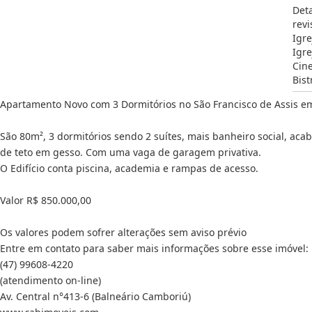
Det
revi
Igre
Igre
Cin
Bis
Apartamento Novo com 3 Dormitórios no São Francisco de Assis 
São 80m², 3 dormitórios sendo 2 suítes, mais banheiro social, a
de teto em gesso. Com uma vaga de garagem privativa.
O Edifício conta piscina, academia e rampas de acesso.
Valor R$ 850.000,00
Os valores podem sofrer alterações sem aviso prévio
Entre em contato para saber mais informações sobre esse imóvel:
(47) 99608-4220
(atendimento on-line)
Av. Central n°413-6 (Balneário Camboriú)