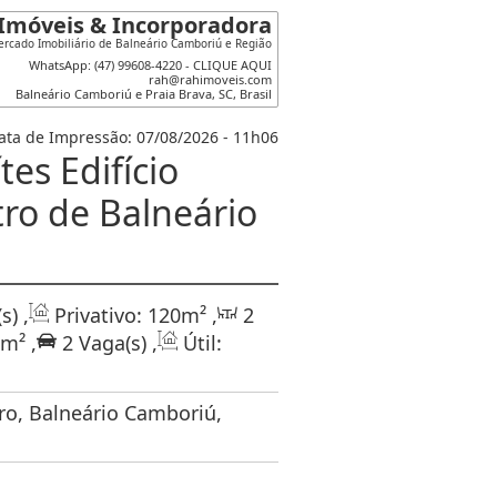
Imóveis & Incorporadora
rcado Imobiliário de Balneário Camboriú e Região
WhatsApp: (47) 99608-4220 - CLIQUE AQUI
rah@rahimoveis.com
Balneário Camboriú e Praia Brava
,
SC
,
Brasil
ata de Impressão: 07/08/2026 - 11h06
es Edifício
ro de Balneário
s)
,
Privativo:
120m²
,
2
5m²
,
2
Vaga(s)
,
Útil:
ro, Balneário Camboriú,