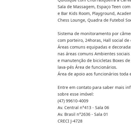
Sala de Massagem, Espaço Teen com J
e Bar Kids Room, Playground, Academ
Chess Lounge, Quadra de Futebol Soci
Sistema de monitoramento por câmer
com porteiro, 24horas, Hall social d
Áreas comuns equipadas e decoradas,
nas áreas comuns Ambientes sociais c
e manutenção de bicicletas Boxes de
lava-pés Área de funcionários.
Área de apoio aos funcionários toda e
Entre em contato para saber mais i
sobre esse imóvel:
(47) 99610-4009
Av. Central n°413 - Sala 06
Av. Brasil n°2636 - Sala 01
CRECI J-4728