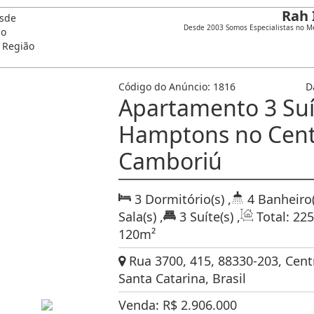
Rah 
Desde 2003 Somos Especialistas no Me
Código do Anúncio:
1816
D
Apartamento 3 Suít
Hamptons no Cent
Camboriú
3
Dormitório(s)
,
4
Banheiro(
Sala(s)
,
3
Suíte(s)
,
Total:
22
120m²
Rua 3700, 415, 88330-203, Cent
Santa Catarina, Brasil
Venda:
R$
2.906.000