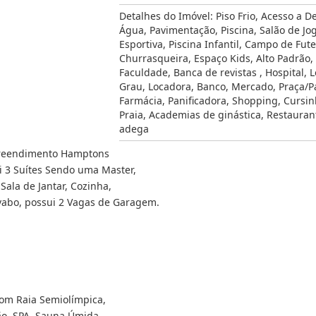
Detalhes do Imóvel:
Piso Frio
,
Acesso a De
Água
,
Pavimentação
,
Piscina
,
Salão de Jo
Esportiva
,
Piscina Infantil
,
Campo de Fute
Churrasqueira
,
Espaço Kids
,
Alto Padrão
,
Faculdade
,
Banca de revistas
,
Hospital
,
L
Grau
,
Locadora
,
Banco
,
Mercado
,
Praça/P
Farmácia
,
Panificadora
,
Shopping
,
Cursin
Praia
,
Academias de ginástica
,
Restauran
adega
preendimento Hamptons
i 3 Suítes Sendo uma Master,
ala de Jantar, Cozinha,
avabo, possui 2 Vagas de Garagem.
com Raia Semiolímpica,
o, SPA, Sauna Úmida,