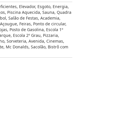
ficientes
,
Elevador
,
Esgoto
,
Energia
,
gos
,
Piscina Aquecida
,
Sauna
,
Quadra
bol
,
Salão de Festas
,
Academia
,
Açougue
,
Feiras
,
Ponto de circular
,
ojas
,
Posto de Gasolina
,
Escola 1º
arque
,
Escola 2º Grau
,
Pizzaria
,
ho
,
Sorveteria
,
Avenida
,
Cinemas
,
te
,
Mc Donalds
,
Sacolão
,
Bistrô com