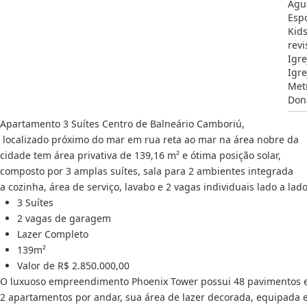
Águ
Espo
Kid
revi
Igre
Igre
Met
Don
Apartamento 3 Suítes Centro de Balneário Camboriú,
localizado próximo do mar em rua reta ao mar na área nobre da
cidade tem área privativa de 139,16 m² e ótima posição solar,
composto por 3 amplas suítes, sala para 2 ambientes integrada
a cozinha, área de serviço, lavabo e 2 vagas individuais lado a lado
3 Suítes
2 vagas de garagem
Lazer Completo
139m²
Valor de R$ 2.850.000,00
O luxuoso empreendimento Phoenix Tower possui 48 pavimentos 
2 apartamentos por andar, sua área de lazer decorada, equipada 