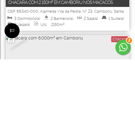
CHÁCARA COM 2.150M² EM CAMBORIÚ NOS MACACOS
CEP: 88340-000
,
Alameda Vila da Pedra
,
N°:
23
,
Camboriú
,
Santa
Catarina
,
Brasil
3
Dormitório(s)
2
Banheiro(s)
2
Sala(s)
1
Suíte(s)
2
Vaga(s)
Útil:
2150m²
Chácara
CAMBORIÚ
3
4648
650.000
R$
Valor de Venda
CHÁCARA COM 6.000M² EM CAMBORIÚ
Camboriú
,
Santa Catarina
,
Brasil